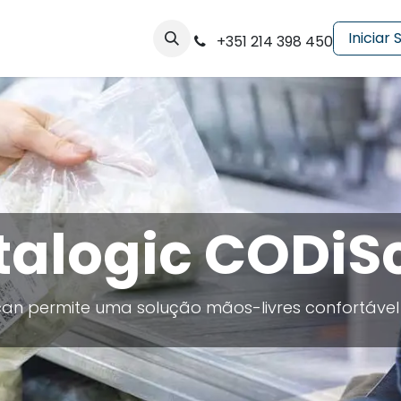
ços
Soluções
Contactos
Entre em Contacto
Iniciar
+351 214 398 450
talogic CODiS
n permite uma solução mãos-livres confortável q